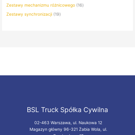
Zestawy mechanizmu różnicowego
16
Zestawy synchronizacji
19
BSL Truck Spółka Cywilna
02-463 Warszawa, ul. Naukowa 12
Magazyn główny 96-321 Żabia Wola, ul.