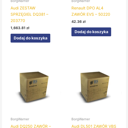
BorgWarner
BorgWarner
Audi ZESTAW
Renault DPO AL4
SPRZĘGIEŁ DQ381 –
ZAWÓR EVS – 50220
203770
42.36
zł
1,663.81
zł
Dodaj do koszyka
Dodaj do koszyka
BorgWarner
BorgWarner
Audi DQ250 ZAWÓR –
Audi DL501 ZAWÓR VBS