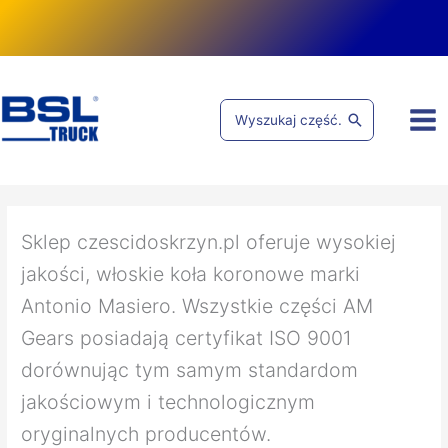
Przejdź
do
treści
Search
for:
Posortowane
według
popularności
Sklep czescidoskrzyn.pl oferuje wysokiej
jakości, włoskie koła koronowe marki
Antonio Masiero. Wszystkie części AM
Gears posiadają certyfikat ISO 9001
dorównując tym samym standardom
jakościowym i technologicznym
oryginalnych producentów.