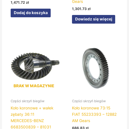
Gears
1,471.72
zł
1,301.73
zł
Dodaj do koszyka
Dowiedz się więcej
BRAK W MAGAZYNIE
Części skrzyń biegów
Części skrzyń biegów
Koło koronowe + wałek
Koło koronowe 73:15
zębaty 36:11
FIAT 55233393 – 12882
MERCEDES-BENZ
AM Gears
6683500839 – 81031
686.83
zł