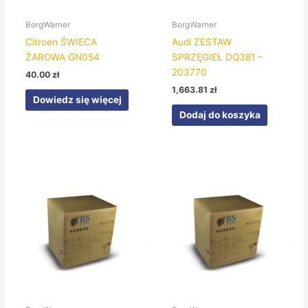
BorgWarner
BorgWarner
Citroen ŚWIECA
Audi ZESTAW
ŻAROWA GN054
SPRZĘGIEŁ DQ381 –
203770
40.00
zł
1,663.81
zł
Dowiedz się więcej
Dodaj do koszyka