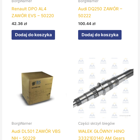
BorgWarner
BorgWarner
Renault DPO AL4
Audi DQ250 ZAWÓR –
ZAWÓR EVS – 50220
50222
42.36
zł
100.44
zł
Dodaj do koszyka
Dodaj do koszyka
BorgWarner
Części skrzyń biegów
Audi DL501 ZAWÓR VBS
WAŁEK GŁÓWNY HINO
NH – 50229
33321E0140 AM Gears