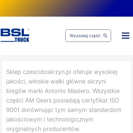
Przejdź
do
treści
Search
for:
Posortowane
według
popularności
Sklep czescidoskrzyn.pl oferuje wysokiej
jakości, włoskie wałki główne skrzyni
biegów marki Antonio Masiero. Wszystkie
części AM Gears posiadają certyfikat ISO
9001 dorównując tym samym standardom
jakościowym i technologicznym
oryginalnych producentów.