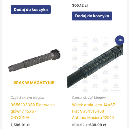
305.12
zł
Dodaj do koszyka
Dodaj do koszyka
Pierwotna
Aktualna
Sale!
cena
cena
wynosiła:
wynosi:
694.92 zł.
639.99 zł.
BRAK W MAGAZYNIE
Części skrzyń biegów
Części skrzyń biegów
9656193088 Fiat wałek
Wałek atakujący 14×67
główny 15X67
Fiat 9654513488
ORYGINAŁ
Antonio Masiero 12919
1,596.91
zł
694.92
zł
639.99
zł