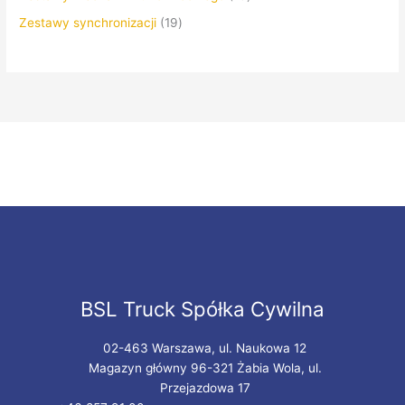
Zestawy synchronizacji
19
BSL Truck Spółka Cywilna
02-463 Warszawa, ul. Naukowa 12
Magazyn główny 96-321 Żabia Wola, ul.
Przejazdowa 17