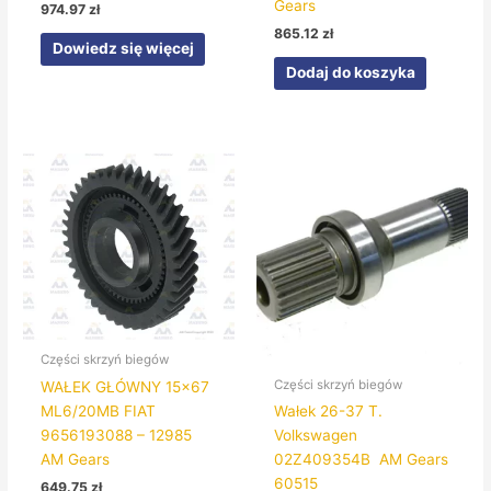
Gears
974.97
zł
865.12
zł
Dowiedz się więcej
Dodaj do koszyka
Części skrzyń biegów
Części skrzyń biegów
WAŁEK GŁÓWNY 15×67
ML6/20MB FIAT
Wałek 26-37 T.
9656193088 – 12985
Volkswagen
AM Gears
02Z409354B AM Gears
60515
649.75
zł