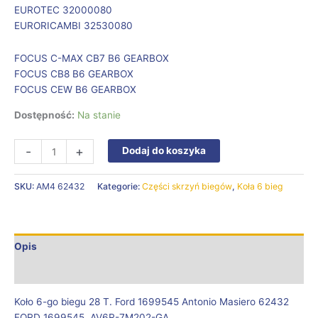
EUROTEC 32000080
EURORICAMBI 32530080
FOCUS C-MAX CB7 B6 GEARBOX
FOCUS CB8 B6 GEARBOX
FOCUS CEW B6 GEARBOX
Dostępność:
Na stanie
-
+
Dodaj do koszyka
SKU:
AM4 62432
Kategorie:
Części skrzyń biegów
,
Koła 6 bieg
Opis
Informacje dodatkowe
Koło 6-go biegu 28 T. Ford 1699545 Antonio Masiero 62432
FORD 1699545, AV6R-7M202-GA