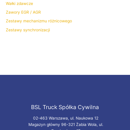
Wałki zdawcze
Zawory EGR / AGR
Zestawy mechanizmu różnicowego
Zestawy synchronizacji
BSL Truck Spółka Cywilna
02-463 Warszawa, ul. Naukowa 12
Magazyn główny 96-321 Żabia Wola, ul.