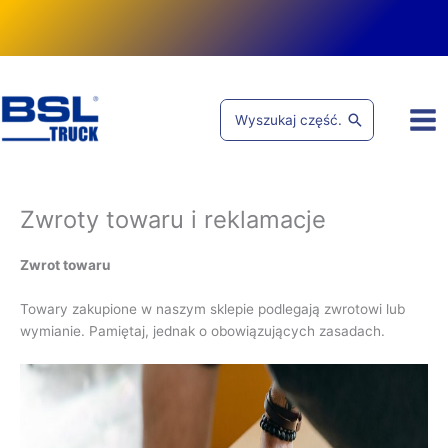
Przejdź
do
treści
Search
for:
Zwroty towaru i reklamacje
Zwrot towaru
Towary zakupione w naszym sklepie podlegają zwrotowi lub
wymianie. Pamiętaj, jednak o obowiązujących zasadach.