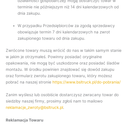
działalności gospodarczej) mogą dostarczyć towar w
terminie nie późniejszym niż 14 dni kalendarzowych od
dnia zakupu.
W przypadku Przedsiębiorców za zgodą sprzedawcy
obowiązuje termin 7 dni kalendarzowych na zwrot
zakupionego towaru od dnia zakupu.
Zwrócone towary muszą wrócić do nas w takim samym stanie
w jakim je otrzymałeś. Powinny posiadać oryginalne
opakowania, nie mogą być uszkodzone oraz posiadać śladów
montażu. W środku powinien znajdować się dowód zakupu
oraz formularz zwrotu zakupionego towaru, który możesz
pobrać na naszej stronie
https://www.bsltruck.pl/do-pobrania/
Zanim wyślesz lub osobiście dostarczysz zwracany towar do
siedziby naszej firmy, prosimy zgłoś nam to mailowo
reklamacje_zwroty@bsltruck.pl
.
Reklamacja Towaru