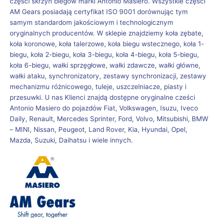
części skrzyń biegów marki Antonio Masiero. Wszystkie części
AM Gears posiadają certyfikat ISO 9001 dorównując tym
samym standardom jakościowym i technologicznym
oryginalnych producentów. W sklepie znajdziemy koła zębate,
koła koronowe, koła talerzowe, koła biegu wstecznego, koła 1-
biegu, koła 2-biegu, koła 3-biegu, koła 4-biegu, koła 5-biegu,
koła 6-biegu, wałki sprzęgłowe, wałki zdawcze, wałki główne,
wałki ataku, synchronizatory, zestawy synchronizacji, zestawy
mechanizmu różnicowego, tuleje, uszczelniacze, piasty i
przesuwki. U nas Klienci znajdą dostępne oryginalne cześci
Antonio Masiero do pojazdów Fiat, Volkswagen, Isuzu, Iveco
Daily, Renault, Mercedes Sprinter, Ford, Volvo, Mitsubishi, BMW
– MINI, Nissan, Peugeot, Land Rover, Kia, Hyundai, Opel,
Mazda, Suzuki, Daihatsu i wiele innych.