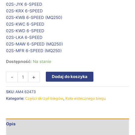
02S-JYK 6-SPEED
02S-KRX 6-SPEED
02S-KWB 6-SPEED (MQ250)
02S-KWC 6-SPEED
02S-KWD 6-SPEED
02S-LKA 6-SPEED
02S-MAW 6-SPEED (MQ250)
02S-MFR 6-SPEED (MQ250)
Dostępność:
Na stanie
-
+
Dodaj do koszyka
SKU:
AM4 62473
Kategorie:
Części skrzyń biegów
,
Koła wstecznego biegu
Opis
Informacje dodatkowe