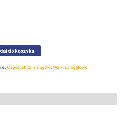
daj do koszyka
rie:
Części skrzyń biegów
,
Wałki sprzęgłowe