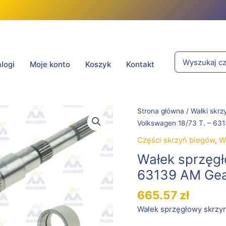
Search
logi
Moje konto
Koszyk
Kontakt
for:
ilość
Strona główna
/
Wałki skrz
Wałek
Volkswagen 18/73 T. – 63
sprzęgłowy
Części skrzyń biegów
,
W
Volkswagen
Wałek sprzęgł
18/73
T.
63139 AM Ge
-
665.57
zł
63139
AM
Wałek sprzęgłowy skrzy
Gears