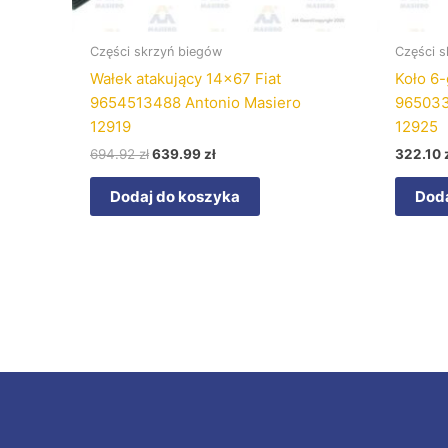
Części skrzyń biegów
Części s
Wałek atakujący 14×67 Fiat
Koło 6-
9654513488 Antonio Masiero
965033
12919
12925
694.92
zł
639.99
zł
322.10
Dodaj do koszyka
Doda