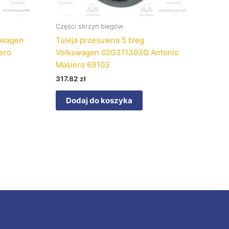
Części skrzyń biegów
kswagen
Tuleja przesuwna 5 bieg
ero
Volkswagen 02G311303G Antonio
Masiero 63103
317.82
zł
Dodaj do koszyka