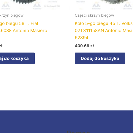
krzyń biegów
Części skrzyń biegów
go biegu 58 T. Fiat
Koło 5-go biegu 45 T. Vol
6088 Antonio Masiero
02T311158AN Antonio Masi
62894
zł
409.69
zł
j do koszyka
Dodaj do koszyka