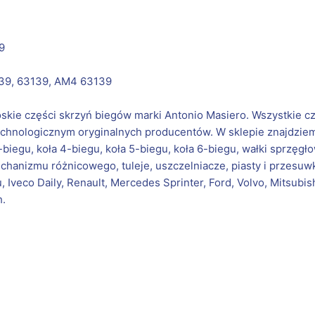
9
139, 63139, AM4 63139
łoskie części skrzyń biegów marki Antonio Masiero. Wszystkie c
hnologicznym oryginalnych producentów. W sklepie znajdziemy 
-biegu, koła 4-biegu, koła 5-biegu, koła 6-biegu, wałki sprzęgło
chanizmu różnicowego, tuleje, uszczelniacze, piasty i przesuwk
 Iveco Daily, Renault, Mercedes Sprinter, Ford, Volvo, Mitsubis
h.