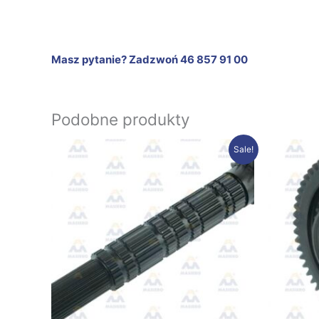
Masz pytanie? Zadzwoń 46 857 91 00
Podobne produkty
Pierwotna
Aktualna
Sale!
cena
cena
wynosiła:
wynosi:
694.92 zł.
639.99 zł.